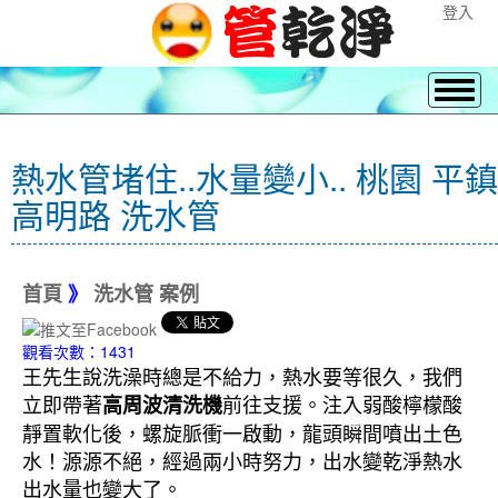
登入
熱水管堵住..水量變小.. 桃園 平鎮
高明路 洗水管
首頁
》
洗水管 案例
觀看次數：1431
王先生說洗澡時總是不給力，熱水要等很久，我們
立即帶著
前往支援。注入弱酸檸檬酸
高周波清洗機
靜置軟化後，螺旋脈衝一啟動，龍頭瞬間噴出土色
水！源源不絕，經過兩小時努力，出水變乾淨熱水
出水量也變大了。