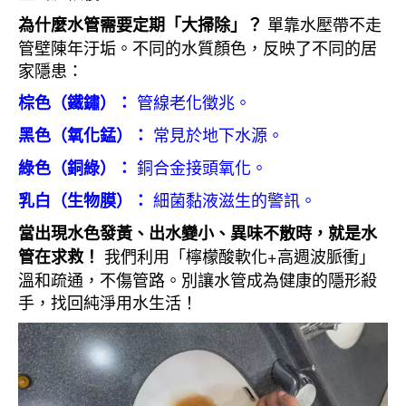
單靠水壓帶不走
為什麼水管需要定期「大掃除」？
管壁陳年汙垢。不同的水質顏色，反映了不同的居
家隱患：
管線老化徵兆。
棕色（鐵鏽）：
常見於地下水源。
黑色（氧化錳）：
銅合金接頭氧化。
綠色（銅綠）：
細菌黏液滋生的警訊。
乳白（生物膜）：
當出現水色發黃、出水變小、異味不散時，就是水
我們利用「檸檬酸軟化+高週波脈衝」
管在求救！
溫和疏通，不傷管路。別讓水管成為健康的隱形殺
手，找回純淨用水生活！