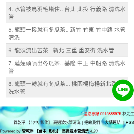
4. 水管被鳥羽毛堵住.. 台北 北投 行義路 清洗水
管
5. 龍頭一撥就有冬瓜茶.. 新竹 竹東 竹中路 水管
清洗
6. 龍頭流出苦茶.. 新北 三重 重安街 洗水管
7. 蓮蓬頭噴出冬瓜茶.. 基隆 中正 中船路 清洗水
管
8. 龍頭一轉就有冬瓜茶... 桃園楊梅楊新北路 清
洗水管
連絡專線 0915888575
林先生
管乾淨 【台中, 彰化】 高週波水管清洗
|
連絡我們
|
友情連結
|
RSS
Powered by
管乾淨 【台中, 彰化】 高週波水管清洗
4.20