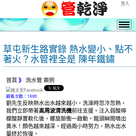
登入
草屯新生路實錄 熱水變小、點不
著火？水管裡全是 陳年鐵鏽
首頁
》
洗水管 案例
觀看次數：1695
劉先生反映熱水出水越來越小，洗澡時忽冷忽熱，
我們立即帶著
前往支援。注入弱酸檸
高周波清洗機
檬酸靜置軟化後，螺旋脈衝一啟動，龍頭瞬間噴出
黃水！顏色越來越深，經過兩小時努力，熱水出水
量終於恢復。