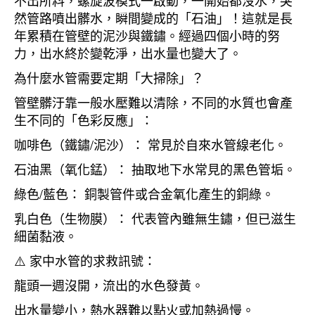
不出所料，螺旋波模式一啟動，一開始都沒水，突
然管路噴出髒水，瞬間變成的「石油」！這就是長
年累積在管壁的泥沙與鐵鏽。經過四個小時的努
力，出水終於變乾淨，出水量也變大了。
為什麼水管需要定期「大掃除」？
管壁髒汙靠一般水壓難以清除，不同的水質也會產
生不同的「色彩反應」：
咖啡色（鐵鏽/泥沙）： 常見於自來水管線老化。
石油黑（氧化錳）： 抽取地下水常見的黑色管垢。
綠色/藍色： 銅製管件或合金氧化產生的銅綠。
乳白色（生物膜）： 代表管內雖無生鏽，但已滋生
細菌黏液。
⚠️ 家中水管的求救訊號：
龍頭一週沒開，流出的水色發黃。
出水量變小，熱水器難以點火或加熱過慢。