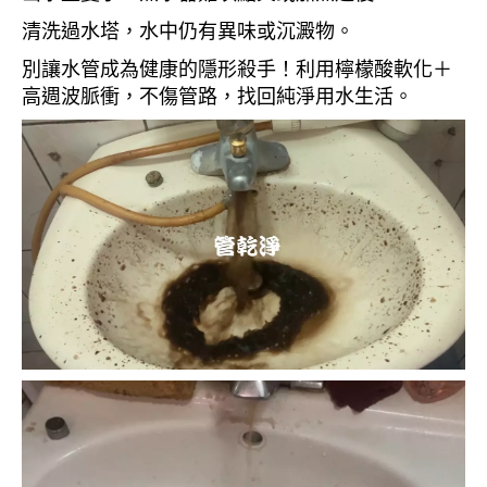
清洗過水塔，水中仍有異味或沉澱物。
別讓水管成為健康的隱形殺手！利用檸檬酸軟化＋
高週波脈衝，不傷管路，找回純淨用水生活。