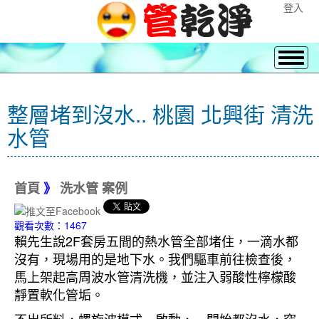
登入
整層堵到沒水.. 桃園 北興街 清洗
水管
首頁
》
洗水管 案例
觀看次數：1467
賴先生說2F套房五間的熱水管全部堵住，一滴水都
沒有，現場用的是地下水。我們驅車前往檢查後，
馬上架起高周波水管清洗機，並注入弱酸性檸檬酸
靜置軟化管垢。