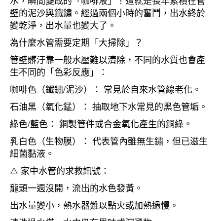
水，瞬間變成的「咖啡液」！這就是長年累積在管
壁的泥沙與鐵鏽。經過兩個小時的奮鬥，出水終於
變乾淨，出水量也變大了。
為什麼水管需要定期「大掃除」？
管壁髒汙靠一般水壓難以清除，不同的水質也會產
生不同的「色彩反應」：
咖啡色（鐵鏽/泥沙）： 常見於自來水管線老化。
石油黑（氧化錳）： 抽取地下水常見的黑色管垢。
綠色/藍色： 銅製管件或合金氧化產生的銅綠。
乳白色（生物膜）： 代表管內雖無生鏽，但已滋生
細菌黏液。
⚠️ 家中水管的求救訊號：
龍頭一週沒開，流出的水色發黃。
出水量變小，熱水器難以點火或加熱過慢。