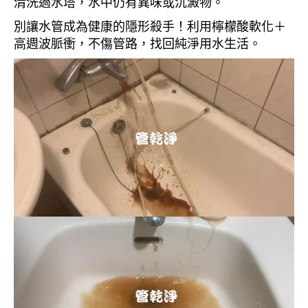
清洗過水塔，水中仍有異味或沉澱物。
別讓水管成為健康的隱形殺手！利用檸檬酸軟化＋
高週波脈衝，不傷管路，找回純淨用水生活。