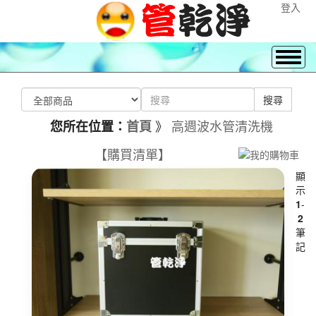
登入
》
高週波水管清洗機
您所在位置：
首頁
【購買清單】
顯
示
1
-
2
筆
記