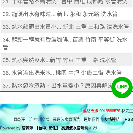
31. 十年管路不需清洗...台中 西屯 成都路 水管清洗
32. 龍頭出水有味道... 新北 永和 永元路 洗水管
33. 熱水龍頭出水量小... 新北 三重 三和路 清洗水管
34. 龍頭一轉就有香濃咖啡.. 苗栗 竹南 平等街 洗水
管
35. 熱水突然沒水...新竹 竹東 工業一路 洗水管
36. 水管流出洗米水.. 桃園 中壢 少康二街 洗水管
37. 熱水忽冷忽熱、出水量變小？原因與解決方案
連絡專線 0915888575
林先生
管乾淨 【台中, 彰化】 高週波水管清洗
|
連絡我們
|
友情連結
|
RSS
Powered by
管乾淨 【台中, 彰化】 高週波水管清洗
4.20